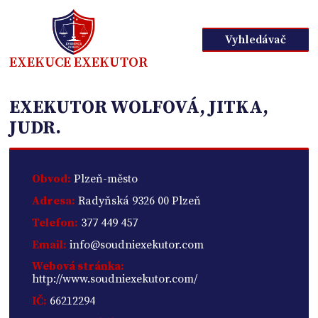
Vyhledávač
EXEKUCE EXEKUTOR
EXEKUTOR WOLFOVÁ, JITKA,
JUDR.
Obvod:
Plzeň-město
Adresa:
Radyňská 9326 00 Plzeň
Telefon:
377 449 457
Email:
info@soudniexekutor.com
Webová stránka:
http://www.soudniexekutor.com/
IČ:
66212294